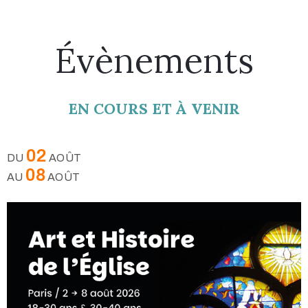
Évènements
EN COURS ET À VENIR
02
DU
AOÛT
08
AU
AOÛT