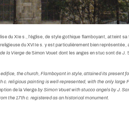
se du XIe s., l’église, de style gothique flamboyant, atteint sa 
religieuse du XVIIe s. y est particulièrement bien représentée,
de la Vierge
de Simon Vouet dont les anges en stuc sont de J.
 edifice, the church, Flamboyant in style, attained its present fo
c. religious painting is well-represented, with the only large P
ption de la Vierge
by Simon Vouet with stucco angels by J. Sarr
om the 17th c. registered as an historical monument.