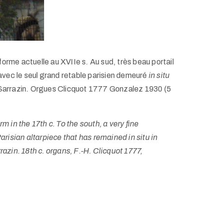
forme actuelle au XVIIe s. Au sud, très beau portail
 avec le seul grand retable parisien demeuré
in situ
 Sarrazin. Orgues Clicquot 1777 Gonzalez 1930 (5
rm in the 17th c. To the south, a very fine
arisian altarpiece that has remained in situ in
azin. 18th c. organs, F.-H. Clicquot
1777,