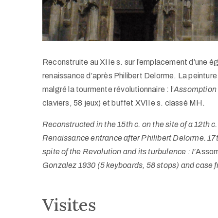
Reconstruite au XIIe s. sur l’emplacement d’une égli
renaissance d’après Philibert Delorme. La peinture 
malgré la tourmente révolutionnaire : l’
Assomption 
claviers, 58 jeux) et buffet XVIIe s. classé MH.
Reconstructed in the 15th c. on the site of a 12th c.
Renaissance entrance after Philibert Delorme. 17th 
spite of the Revolution and its turbulence : I’
Assom
Gonzalez 1930 (5 keyboards, 58 stops) and case fr
Visites