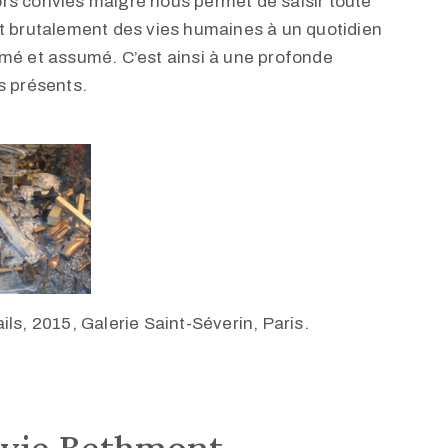
rs conviés malgré nous permet de saisir toute
hant brutalement des vies humaines à un quotidien
imé et assumé. C’est ainsi à une profonde
s présents.
ails, 2015, Galerie Saint-Séverin, Paris.