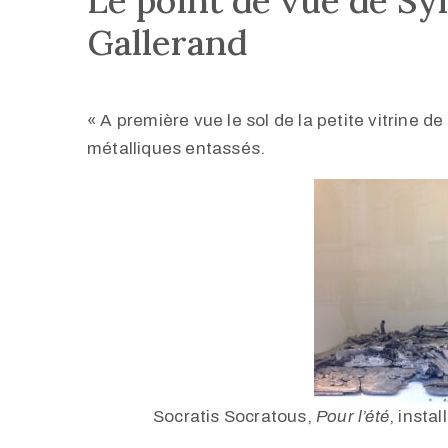
Le point de vue de Sy
Gallerand
« A première vue le sol de la petite vitrine 
métalliques entassés.
Socratis Socratous,
Pour l’été
, insta