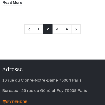
Read More
1
2
3
4
Adresse
10 rue du Cloître-Notre-Dame 75004 Paris
Bureaux : 26 rue du Général-Foy 75008 Paris
S'Y RENDRE